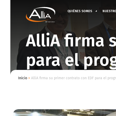
QUIÉNES SOMOS
NUESTR
AlliA firma
para el pr
Inicio
>
AlliA firma su primer contrato con EDF para el pro