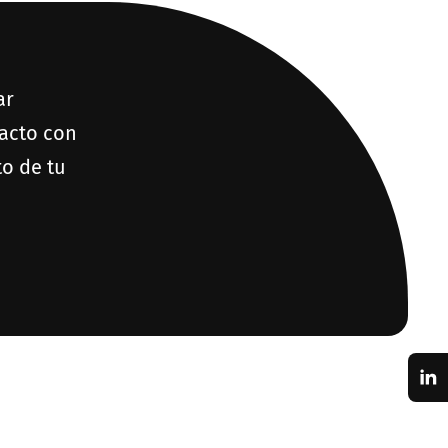
ar
tacto con
to de tu