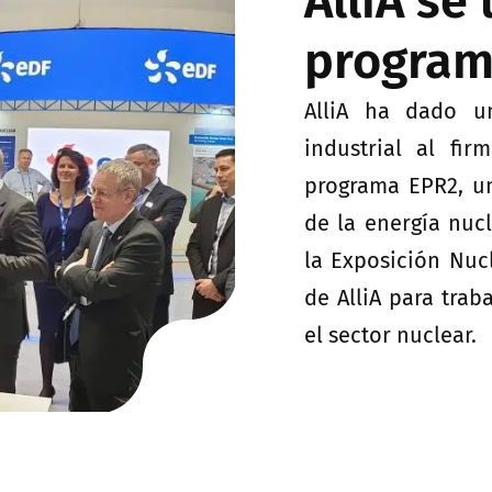
AlliA se
program
AlliA ha dado u
industrial al fi
programa EPR2, un
de la energía nucl
la Exposición Nuc
de AlliA para trab
el sector nuclear.