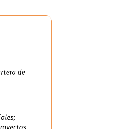
artera de
ales;
proyectos