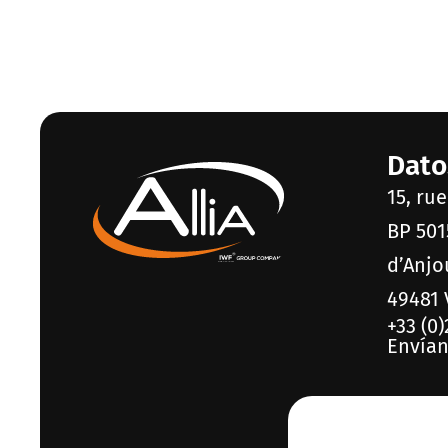
Dato
15, ru
BP 501
d’Anjo
49481 
+33 (0)
Envían