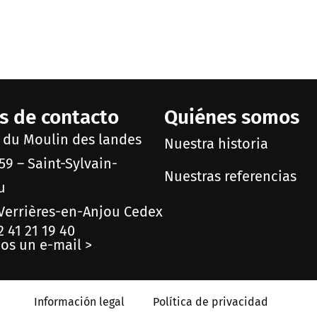
s de contacto
Quiénes somos
e du Moulin des landes
Nuestra historia
59 – Saint-Sylvain-
Nuestras referencias
u
Verrières-en-Anjou Cedex
2 41 21 19 40
os un e-mail >
Información legal
Política de privacidad