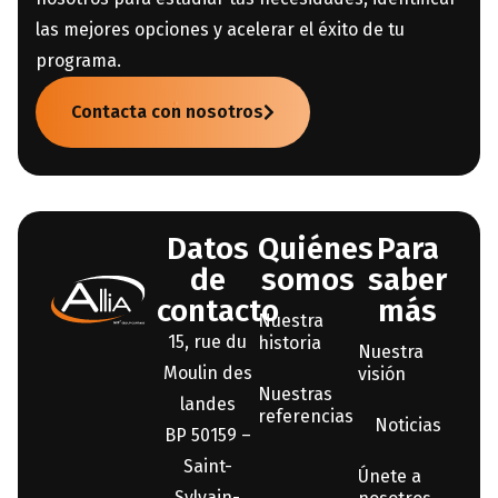
las mejores opciones y acelerar el éxito de tu
programa.
Contacta con nosotros
Datos
Quiénes
Para
de
somos
saber
contacto
más
Nuestra
15, rue du
historia
Nuestra
Moulin des
visión
Nuestras
landes
referencias
Noticias
BP 50159 –
Saint-
Únete a
Sylvain-