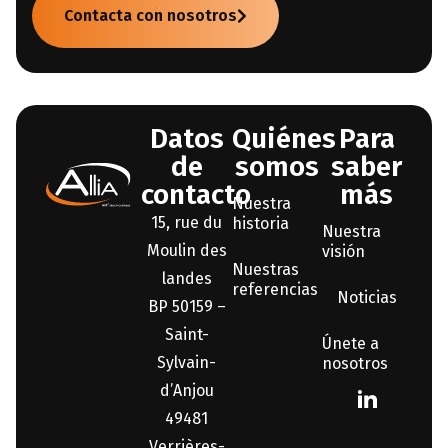
Contacta con nosotros
Datos
Quiénes
Para
de
somos
saber
contacto
más
Nuestra
15, rue du
historia
Nuestra
Moulin des
visión
Nuestras
landes
referencias
Noticias
BP 50159 –
Saint-
Únete a
Sylvain-
nosotros
d’Anjou
49481
Verrières-