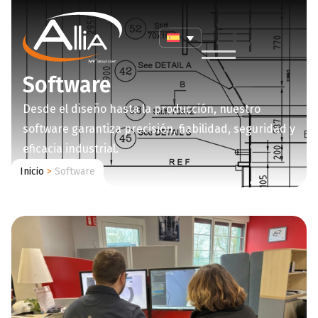
Software
Desde el diseño hasta la producción, nuestro
software garantiza precisión, fiabilidad, seguridad y
eficacia industrial.
Inicio
>
Software