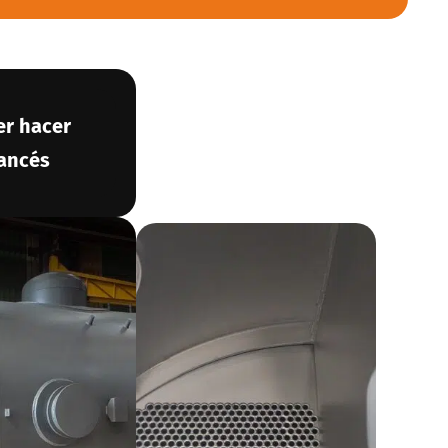
er hacer
rancés