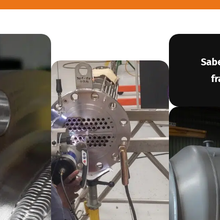
Sab
f