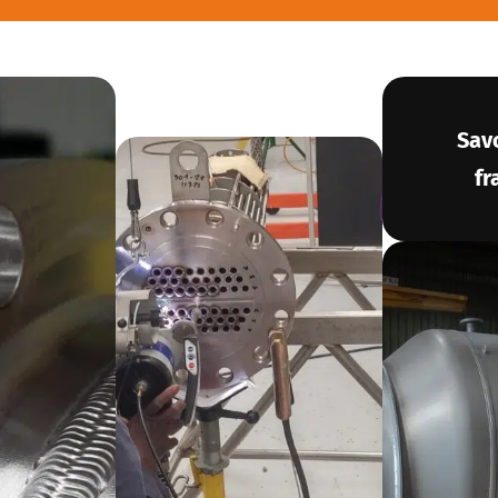
Savo
fr