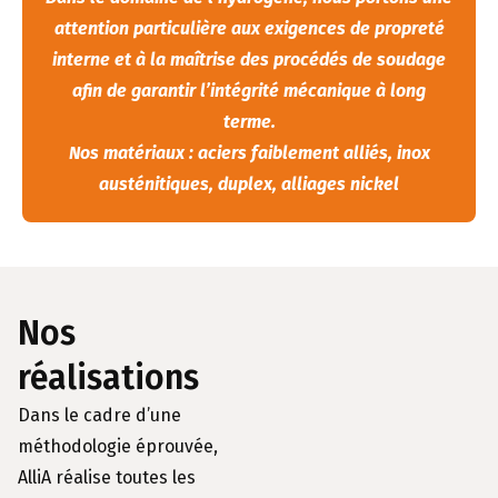
attention particulière aux exigences de propreté
interne et à la maîtrise des procédés de soudage
afin de garantir l’intégrité mécanique à long
terme.
Nos matériaux : aciers faiblement alliés, inox
austénitiques, duplex, alliages nickel
Nos
réalisations
Dans le cadre d’une
méthodologie éprouvée,
AlliA réalise toutes les