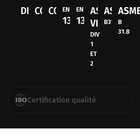
DESP
CODAP
CODETI
ASME
ASME
ASM
EN
EN
13445
13480
VIII
B31.3
B
31.8
DIV
1
ET
2
Certification qualité