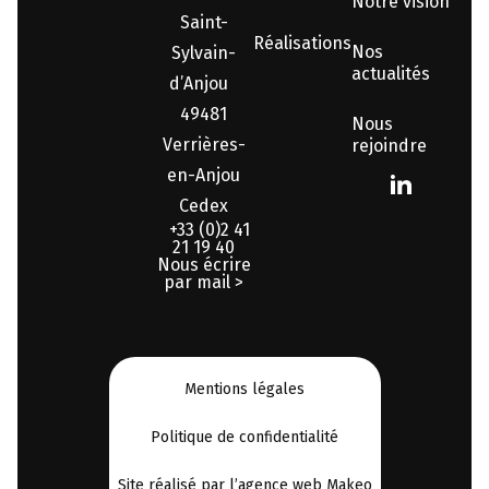
Notre vision
Saint-
Réalisations
Nos
Sylvain-
actualités
d’Anjou
49481
Nous
Verrières-
rejoindre
en-Anjou
Cedex
+33 (0)2 41
21 19 40
Nous écrire
par mail >
Mentions légales
Politique de confidentialité
Site réalisé par l’agence web Makeo