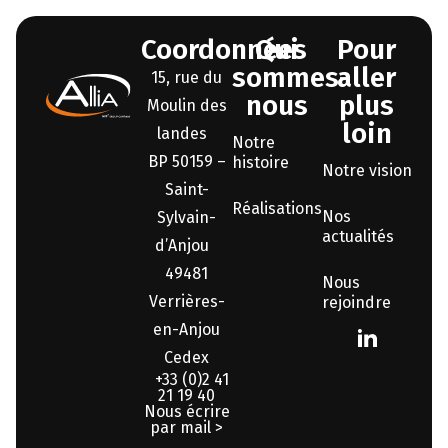
Coordonnées
Qui
Pour
sommes-
aller
15, rue du
nous
plus
Moulin des
loin
landes
Notre
BP 50159 –
histoire
Notre vision
Saint-
Réalisations
Nos
Sylvain-
actualités
d’Anjou
49481
Nous
Verrières-
rejoindre
en-Anjou
Cedex
+33 (0)2 41
21 19 40
Nous écrire
par mail >