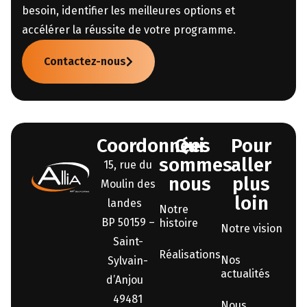
besoin, identifier les meilleures options et
accélérer la réussite de votre programme.
Contactez-nous
Coordonnées
Qui
Pour
sommes-
aller
15, rue du
nous
plus
Moulin des
loin
landes
Notre
BP 50159 –
histoire
Notre vision
Saint-
Réalisations
Nos
Sylvain-
actualités
d’Anjou
49481
Nous