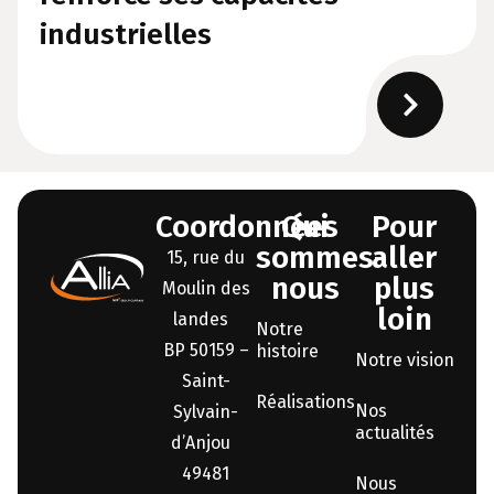
industrielles
Coordonnées
Qui
Pour
sommes-
aller
15, rue du
nous
plus
Moulin des
loin
landes
Notre
BP 50159 –
histoire
Notre vision
Saint-
Réalisations
Nos
Sylvain-
actualités
d’Anjou
49481
Nous