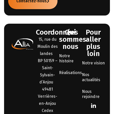
Contactez-nous
Coordonnées
Qui
Pour
sommes-
aller
15, rue du
nous
plus
Moulin des
loin
landes
Notre
BP 50159 –
histoire
Notre vision
Saint-
Réalisations
Nos
Sylvain-
actualités
d’Anjou
49481
Nous
Verrières-
rejoindre
en-Anjou
Cedex