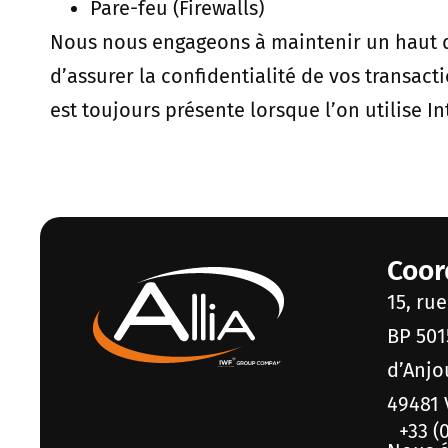
Pare-feu (Firewalls)
Nous nous engageons à maintenir un haut de
d’assurer la confidentialité de vos transa
est toujours présente lorsque l’on utilise 
Coor
15, ru
BP 501
d’Anj
49481 
+33 (0