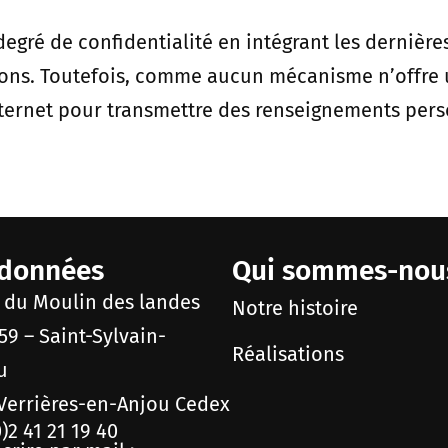
gré de confidentialité en intégrant les dernièr
ctions. Toutefois, comme aucun mécanisme n’offre
Internet pour transmettre des renseignements pers
données
Qui sommes-nou
e du Moulin des landes
Notre histoire
59 – Saint-Sylvain-
Réalisations
ou
Verrières-en-Anjou Cedex
)2 41 21 19 40