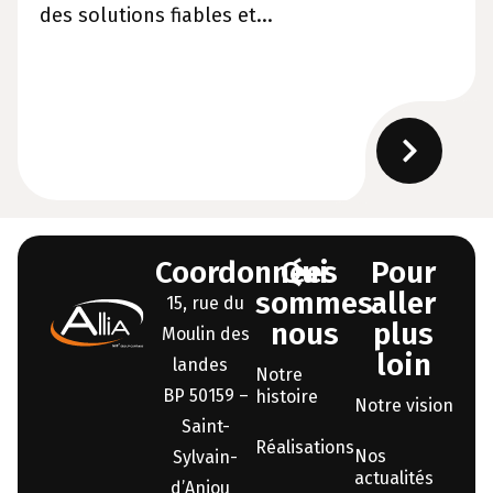
des solutions fiables et...
Coordonnées
Qui
Pour
sommes-
aller
15, rue du
nous
plus
Moulin des
loin
landes
Notre
BP 50159 –
histoire
Notre vision
Saint-
Réalisations
Nos
Sylvain-
actualités
d’Anjou