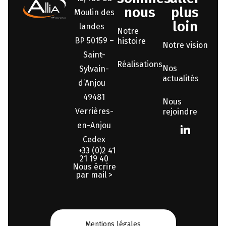
nous
plus
Moulin des
loin
landes
Notre
BP 50159 –
histoire
Notre vision
Saint-
Réalisations
Nos
Sylvain-
actualités
d’Anjou
49481
Nous
Verrières-
rejoindre
en-Anjou
Cedex
+33 (0)2 41
21 19 40
Nous écrire
par mail >
Mentions légales