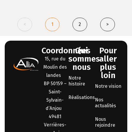
<
1
2
>
Coordonnées
Qui
Pour
sommes-
aller
15, rue du
nous
plus
Moulin des
loin
landes
Notre
BP 50159 –
histoire
Notre vision
Saint-
Réalisations
Nos
Sylvain-
actualités
d’Anjou
49481
Nous
Verrières-
rejoindre