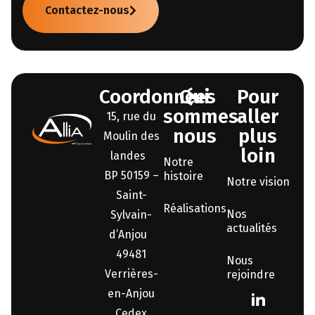
Contactez-nous
Coordonnées
Qui
Pour
sommes-
aller
15, rue du
nous
plus
Moulin des
loin
landes
Notre
BP 50159 –
histoire
Notre vision
Saint-
Réalisations
Nos
Sylvain-
actualités
d’Anjou
49481
Nous
Verrières-
rejoindre
en-Anjou
Cedex