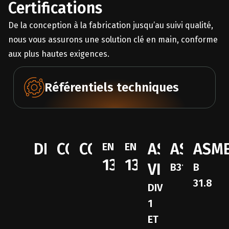
Certifications
De la conception à la fabrication jusqu’au suivi qualité,
nous vous assurons une solution clé en main, conforme
aux plus hautes exigences.
Référentiels techniques
DESP
CODAP
CODETI
ASME
ASME
ASM
EN
EN
13445
13480
VIII
B31.3
B
31.8
DIV
1
ET