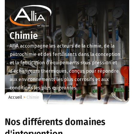
Chimie
AlliA accompagne les acteurs de la chimie, de la
pétrochimie et des fertilisants dans la conception
et la fabrication d’équipements sous pression et
d’échangeurs thermiques, conçus pour répondre
aux environnements les plus corrosifs et aux
conditions les plus exigeantes.
Accueil
>
Chimie
Nos différents domaines