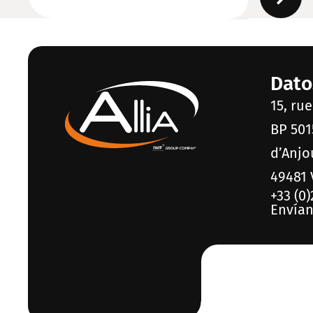
Dato
15, ru
BP 501
d’Anjo
49481 
+33 (0)
Envían