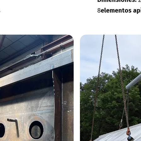
s
8
elementos ap