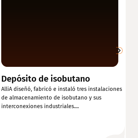
Depósito de isobutano
C
g
AlliA diseñó, fabricó e instaló tres instalaciones
de almacenamiento de isobutano y sus
Al
interconexiones industriales....
e 
de