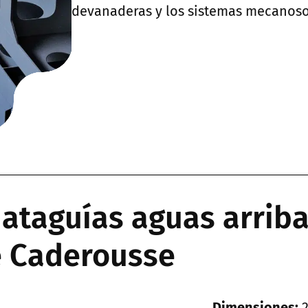
devanaderas y los sistemas mecanosol
ataguías aguas arriba
 Caderousse
Dimensiones:
2