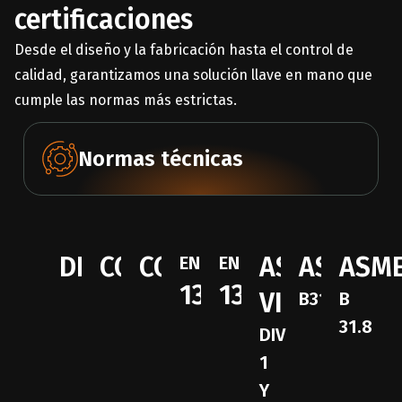
certificaciones
Desde el diseño y la fabricación hasta el control de
calidad, garantizamos una solución llave en mano que
cumple las normas más estrictas.
Normas técnicas
DESP
CODAP
CODETI
ASME
ASME
ASM
EN
EN
13445
13480
VIII
B31.3
B
31.8
DIV
1
Y