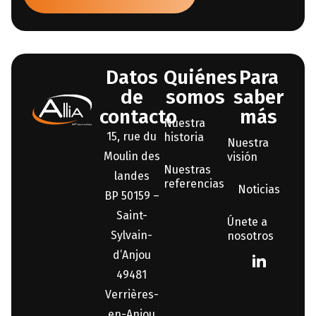
Datos
Quiénes
Para
de
somos
saber
contacto
más
Nuestra
15, rue du
historia
Nuestra
Moulin des
visión
Nuestras
landes
referencias
Noticias
BP 50159 –
Saint-
Únete a
Sylvain-
nosotros
d’Anjou
49481
Verrières-
en-Anjou