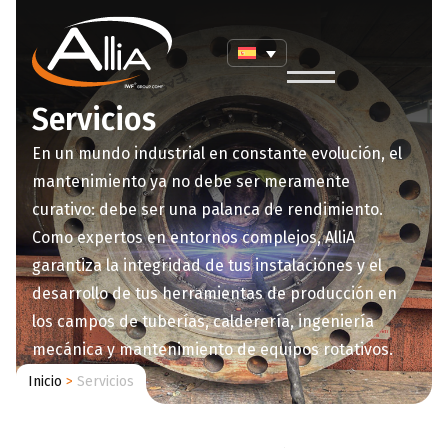
Servicios
En un mundo industrial en constante evolución, el
mantenimiento ya no debe ser meramente
curativo: debe ser una palanca de rendimiento.
Como expertos en entornos complejos, AlliA
garantiza la integridad de tus instalaciones y el
desarrollo de tus herramientas de producción en
los campos de tuberías, calderería, ingeniería
mecánica y mantenimiento de equipos rotativos.
Inicio
>
Servicios