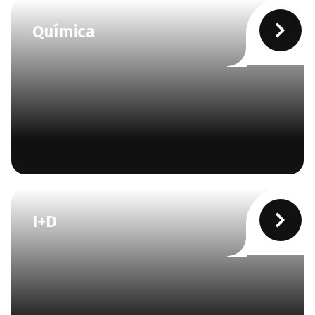
Química
I+D