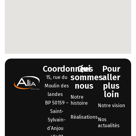
Coordonnées
Qui
Pour
sommes-
aller
15, rue du
nous
plus
Moulin des
loin
landes
Notre
BP 50159 –
histoire
Notre vision
Saint-
Réalisations
Nos
Sylvain-
actualités
d’Anjou