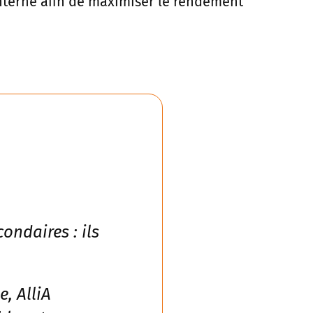
 interne afin de maximiser le rendement
ondaires : ils
, AlliA