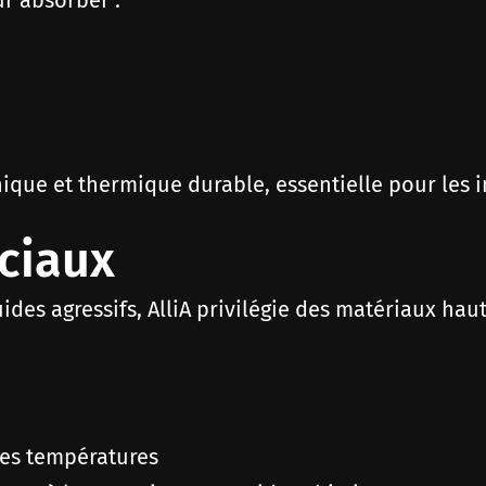
ur absorber :
ique et thermique durable, essentielle pour les in
éciaux
ides agressifs, AlliA privilégie des matériaux hau
tes températures