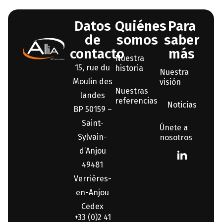
Datos
Quiénes
Para
de
somos
saber
contacto
más
Nuestra
15, rue du
historia
Nuestra
Moulin des
visión
Nuestras
landes
referencias
Noticias
BP 50159 –
Saint-
Únete a
Sylvain-
nosotros
d’Anjou
49481
Verrières-
en-Anjou
Cedex
+33 (0)2 41