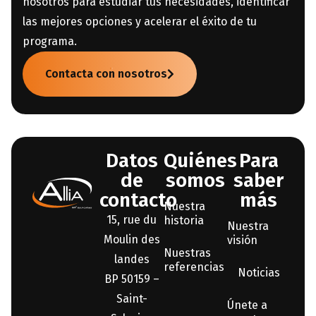
nosotros para estudiar tus necesidades, identificar
las mejores opciones y acelerar el éxito de tu
programa.
Contacta con nosotros
Datos
Quiénes
Para
de
somos
saber
contacto
más
Nuestra
15, rue du
historia
Nuestra
Moulin des
visión
Nuestras
landes
referencias
Noticias
BP 50159 –
Saint-
Únete a