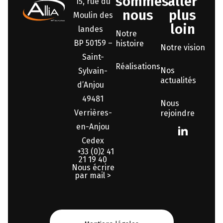
sommes-
aller
15, rue du
nous
plus
Moulin des
loin
landes
Notre
BP 50159 –
histoire
Notre vision
Saint-
Réalisations
Nos
Sylvain-
actualités
d’Anjou
49481
Nous
Verrières-
rejoindre
en-Anjou
Cedex
+33 (0)2 41
21 19 40
Nous écrire
par mail >