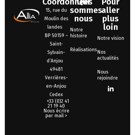
Coordonnées
Qui
Pour
sommes-
aller
15, rue du
nous
plus
Moulin des
loin
landes
Notre
BP 50159 –
histoire
Notre vision
Saint-
Réalisations
Nos
Sylvain-
actualités
d’Anjou
49481
Nous
Verrières-
rejoindre
en-Anjou
Cedex
+33 (0)2 41
21 19 40
Nous écrire
par mail >